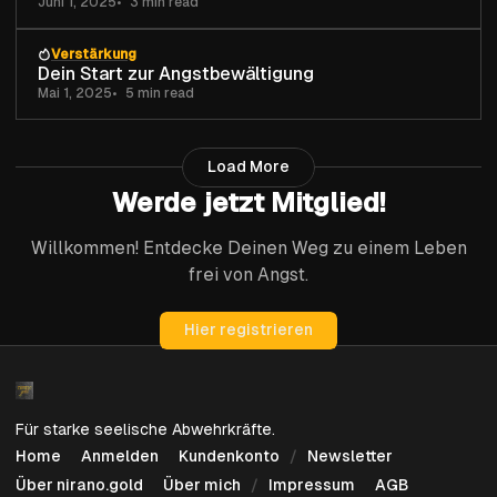
Juni 1, 2025
3 min read
Verstärkung
Dein Start zur Angstbewältigung
Mai 1, 2025
5 min read
Load More
Werde jetzt Mitglied!
Willkommen! Entdecke Deinen Weg zu einem Leben
frei von Angst.
Hier registrieren
Für starke seelische Abwehrkräfte.
Home
Anmelden
Kundenkonto
Newsletter
Über nirano.gold
Über mich
Impressum
AGB