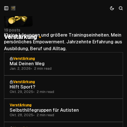
Skip
Skip
Skip
to
to
to
Navigation
Posts
Content
19 posts
Kleine Lösungen und größere Trainingseinheiten. Mein
Verstärkung
persönliches Empowerment. Jahrzehnte Erfahrung aus
Ausbildung, Beruf und Alltag.
Verstärkung
Mal Deinen Weg
Jan. 2, 2026
2 min read
Verstärkung
Hilft Sport?
Okt. 29, 2025
2 min read
Verstärkung
Selbsthilfegruppen für Autisten
Okt. 28, 2025
2 min read