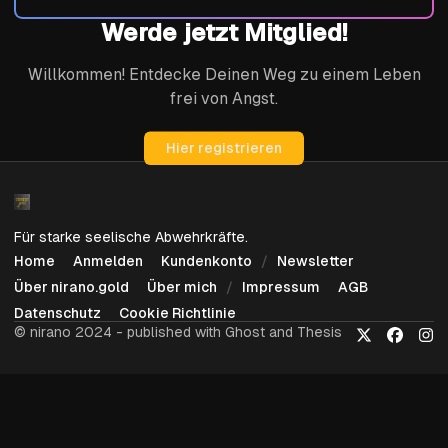
Werde jetzt Mitglied!
Willkommen! Entdecke Deinen Weg zu einem Leben
frei von Angst.
Hier registrieren
Für starke seelische Abwehrkräfte.
Home
Anmelden
Kundenkonto
Newsletter
Über nirano.gold
Über mich
Impressum
AGB
Datenschutz
Cookie Richtlinie
© nirano 2024 - published with Ghost and Thesis
X
Faceboo
Ins