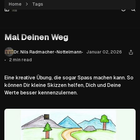
Home
Tags
Skip
Skip
Skip
Mal Deinen Weg
to
to
to
Navigation
Posts
Content
Verstärkung
Mal Deinen Weg
Dr. Nils Radmacher-Nottelmann
Januar 02, 2026
2 min read
Eine kreative Übung, die sogar Spass machen kann. So
können Dir kleine Skizzen helfen, Dich und Deine
Werte besser kennenzulernen.