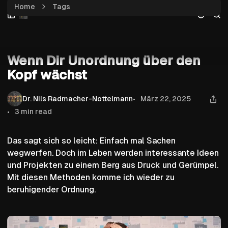
Home
Tags
Skip
Skip
Skip
Wenn Dir Unordnung über den Kopf wächst
to
to
to
Navigation
Posts
Content
Aktion
Wenn Dir Unordnung über den
Kopf wächst
Dr. Nils Radmacher-Nottelmann
März 22, 2025
3 min read
Das sagt sich so leicht: Einfach mal Sachen
wegwerfen. Doch im Leben werden interessante Ideen
und Projekten zu einem Berg aus Druck und Gerümpel.
Mit diesen Methoden komme ich wieder zu
beruhigender Ordnung.