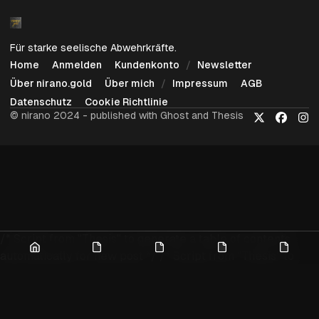
Für starke seelische Abwehrkräfte.
Home
Anmelden
Kundenkonto
Newsletter
Über nirano.gold
Über mich
Impressum
AGB
Datenschutz
Cookie Richtlinie
© nirano 2024 - published with Ghost and Thesis
X
Faceboo
Ins
/* Script from "Thesis" to generate a table of contents
Home
Anmelden
Kundenkonto
Newsletter
Über
automatically for new post */
/* Script from "Thesis" to
nirano.
open external links in new window + prevents
backtracking from harmful code */
/* Script from "Thesis"
to intergrate Instagram */