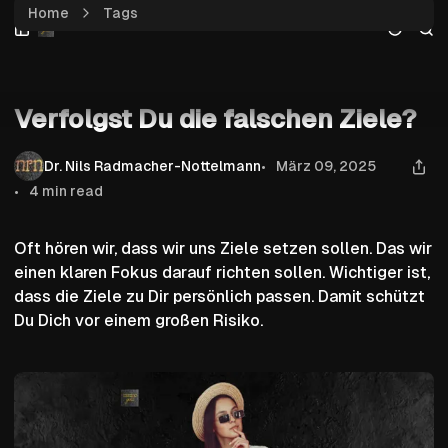
Home
Tags
Skip
Skip
Skip
Verfolgst Du die falschen Ziele?
to
to
to
Navigation
Posts
Content
Verstärkung
Verfolgst Du die falschen Ziele?
Dr. Nils Radmacher-Nottelmann
März 09, 2025
4 min read
Oft hören wir, dass wir uns Ziele setzen sollen. Das wir
einen klaren Fokus darauf richten sollen. Wichtiger ist,
dass die Ziele zu Dir persönlich passen. Damit schützt
Du Dich vor einem großen Risiko.