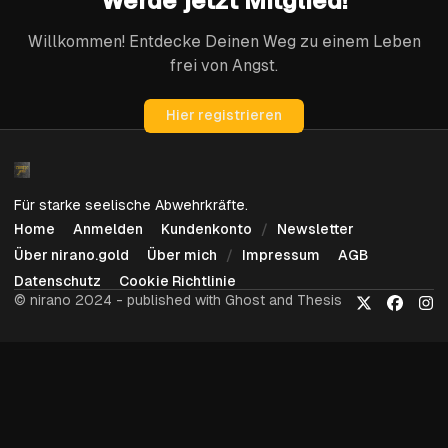
Werde jetzt Mitglied!
Willkommen! Entdecke Deinen Weg zu einem Leben
frei von Angst.
Hier registrieren
Für starke seelische Abwehrkräfte.
Home
Anmelden
Kundenkonto
Newsletter
Über nirano.gold
Über mich
Impressum
AGB
Datenschutz
Cookie Richtlinie
© nirano 2024 - published with Ghost and Thesis
X
Faceboo
Ins