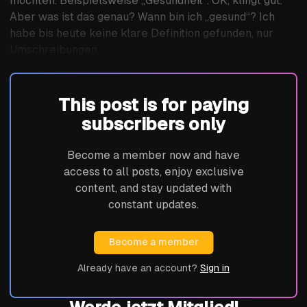
möchten. Beispielsweise „Gesundheit“. OK, klingt gut.
Aber was ist das genau? Wann bin ich „gesund“? Ich
habe bis heute keine klare Definition gefunden, nur
Umschreibungen.
This post is for paying
subscribers only
Become a member now and have
access to all posts, enjoy exclusive
content, and stay updated with
constant updates.
Become a member
Already have an account?
Sign in