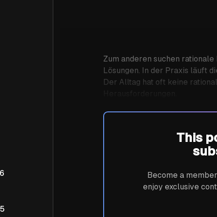
Zum anderen suchen rationale
Lösungen. In der Praxis läuft di
Der Alltag hat oft keine ration
Herausforderungen.
This p
sub
 6
Become a member n
enjoy exclusive cont
 5