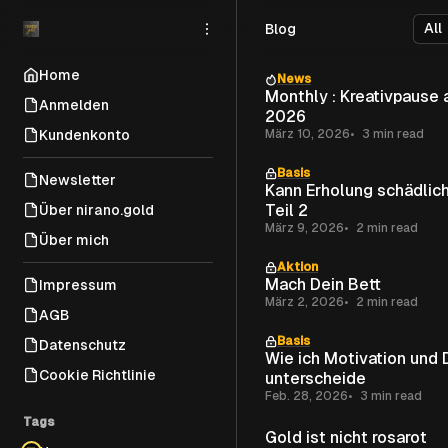
Skip
Skip
Skip
Blog
to
to
to
Navigation
Posts
Content
Home
News
Monthly : Kreativpause ab März
Anmelden
2026
Kundenkonto
März 10, 2026
3 min read
Basis
Newsletter
Kann Erholung schädlich
Teil 2
Über nirano.gold
März 9, 2026
2 min read
Über mich
Aktion
Mach Dein Bett
Impressum
März 2, 2026
2 min read
AGB
Basis
Datenschutz
Wie ich Motivation und 
Cookie Richtlinie
unterscheide
Feb. 28, 2026
3 min read
Tags
Gold ist nicht rosarot