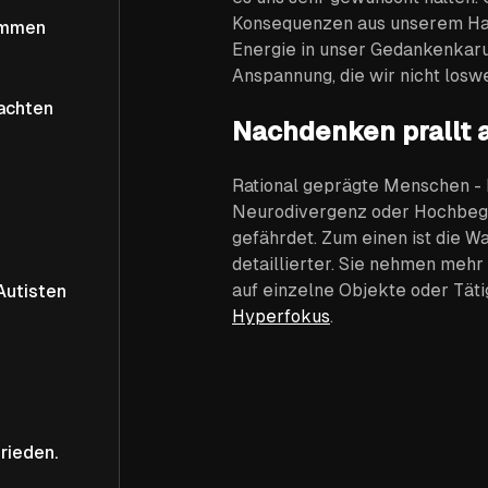
Konsequenzen aus unserem Hand
ommen
Energie in unser Gedankenkaru
Anspannung, die wir nicht losw
achten
Nachdenken prallt a
Rational geprägte Menschen - 
Neurodivergenz oder Hochbega
gefährdet. Zum einen ist die 
detaillierter. Sie nehmen meh
auf einzelne Objekte oder Täti
Autisten
Hyperfokus
.
rieden.