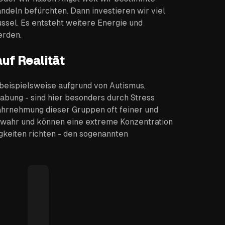
eln befürchten. Dann investieren wir viel
ssel. Es entsteht weitere Energie und
erden.
uf Realität
beispielsweise aufgrund von Autismus,
bung - sind hier besonders durch Stress
Wahrnehmung dieser Gruppen oft feiner und
r wahr und können eine extreme Konzentration
gkeiten richten - den sogenannten
Vollkonzentriert
am Thema
vorbei -
Hyperfokus
Hyperfokus bei