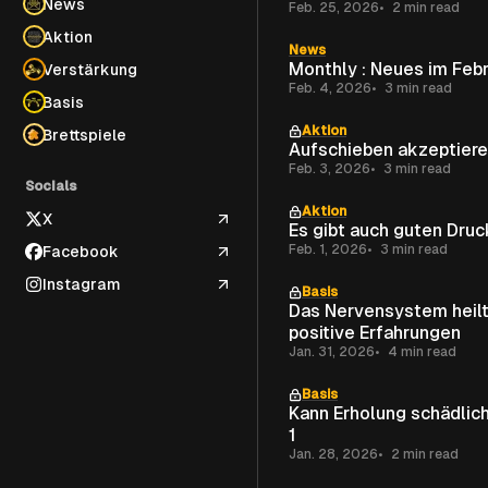
News
Feb. 25, 2026
2 min read
Aktion
News
Monthly : Neues im
Verstärkung
Feb. 4, 2026
3 min read
Basis
Aktion
Brettspiele
Aufschieben akzeptier
Feb. 3, 2026
3 min read
Socials
Aktion
X
Es gibt auch guten Druc
Feb. 1, 2026
3 min read
Facebook
Instagram
Basis
Das Nervensystem heilt
positive Erfahrungen
Jan. 31, 2026
4 min read
Basis
Kann Erholung schädlich
1
Jan. 28, 2026
2 min read