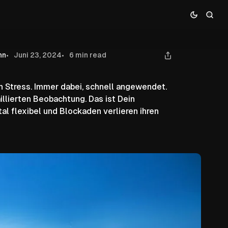
en Blockaden in Deinem
ltag
nn
Juni 23, 2024
6 min read
 Stress. Immer dabei, schnell angewendet.
illierten Beobachtung. Das ist Dein
l flexibel und Blockaden verlieren ihren