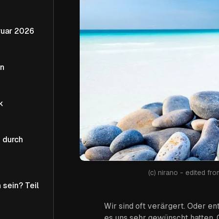
 Februar 2026
en
k
 durch
(c) nirano - edited fr
 sein? Teil
Wir sind oft verärgert. Oder en
es uns sehr gewünscht hatten.