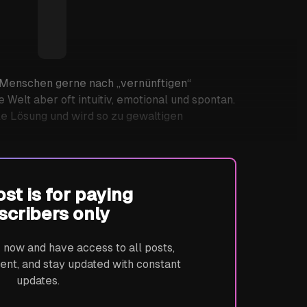
Asperger-
Syndrom und
nirano.gold
Dr. Nils Radmacher-Nottelmann
ADHS. Wo ist der
Unterschied zu
Spezialinteressen
 Menschen gerne nach „vernünftigen“
und
e Welt aber oft intuitiv, emotional und spontan.
Hochbegabung.
ale Lösung und wird so zu gewaltigen
ost is for paying
scribers only
ow and have access to all posts,
ent, and stay updated with constant
updates.