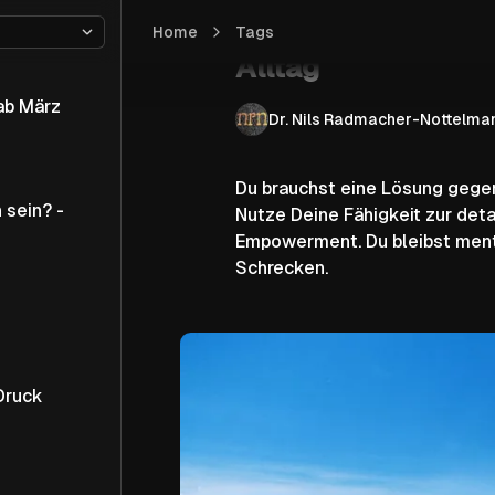
Fünf Schritte geg
Home
Fünf Schritte gegen Blockaden in Deinem Al
Tags
Alltag
Dr. Nils Radmacher-Nottelma
Du brauchst eine Lösung gegen
 sein? -
Nutze Deine Fähigkeit zur deta
Empowerment. Du bleibst menta
Schrecken.
Druck