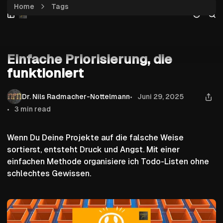
Home
Tags
Skip
Skip
Skip
Einfache Priorisierung, die funktioniert
to
to
to
Navigation
Posts
Content
Aktion
Einfache Priorisierung, die
funktioniert
Dr. Nils Radmacher-Nottelmann
Juni 29, 2025
3 min read
Wenn Du Deine Projekte auf die falsche Weise
sortierst, entsteht Druck und Angst. Mit einer
einfachen Methode organisiere ich Todo-Listen ohne
schlechtes Gewissen.