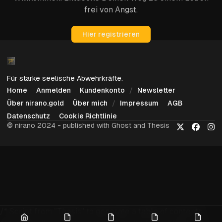
frei von Angst.
Hier registrieren
Für starke seelische Abwehrkräfte.
Home
Anmelden
Kundenkonto
Newsletter
Über nirano.gold
Über mich
Impressum
AGB
Datenschutz
Cookie Richtlinie
© nirano 2024 - published with Ghost and Thesis
X
Faceboo
Ins
/* Script from "Thesis" to generate a table of contents
Home
Anmelden
Kundenkonto
Newsletter
Über