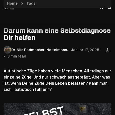
Home
Tags
Skip
Skip
Skip
Darum kann eine Selbstdiagnose Dir helfen
to
to
to
Navigation
Posts
Content
Basis
Darum kann eine Selbstdiagnose
Dir helfen
Dr. Nils Radmacher-Nottelmann
Januar 17, 2025
3 min read
Autistische Züge haben viele Menschen. Allerdings nur
einzelne Züge. Und nur schwach ausgeprägt. Aber was
ist, wenn Deine Züge Dein Leben belasten? Kann man
sich „autistisch fühlen“?