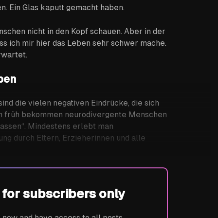
n. Ein Glas kaputt gemacht haben.
schen nicht in den Kopf schauen. Aber in der
ss ich mir hier das Leben sehr schwer mache.
wartet.
ben
ind die vielen negativen Eindrücke, die sich
on früh bekommen neurodivergente Menschen
passen“. Mindestens erlebt man
g durch Eltern, Erzieherinnen und alle
s for subscribers only
ow and have access to all posts,