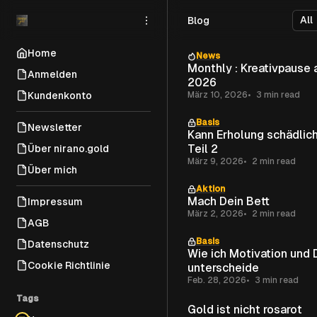
Skip
Skip
Skip
Blog
to
to
to
Navigation
Posts
Content
Home
News
Monthly : Kreativpause ab März
Anmelden
2026
Kundenkonto
März 10, 2026
3 min read
Basis
Newsletter
Kann Erholung schädlich
Teil 2
Über nirano.gold
März 9, 2026
2 min read
Über mich
Aktion
Mach Dein Bett
Impressum
März 2, 2026
2 min read
AGB
Basis
Datenschutz
Wie ich Motivation und 
Cookie Richtlinie
unterscheide
Feb. 28, 2026
3 min read
Tags
Gold ist nicht rosarot