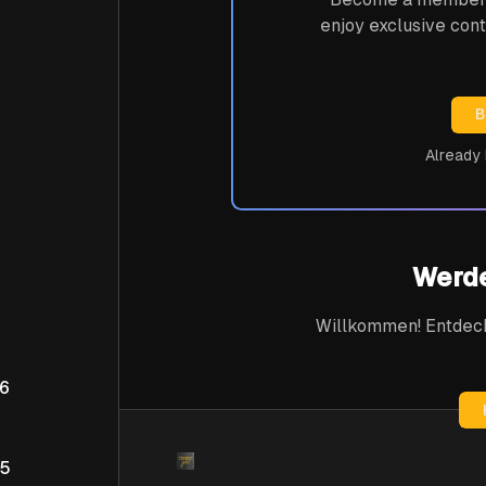
enjoy exclusive cont
B
Already
Werde
Willkommen! Entdec
 6
 5