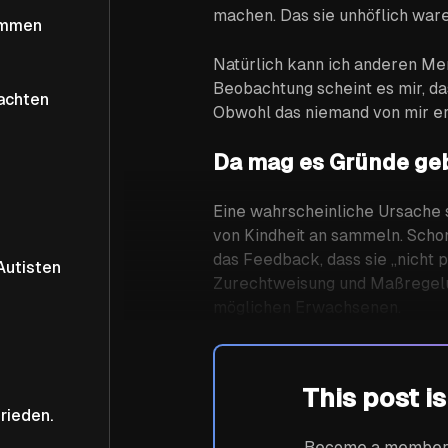
machen. Das sie unhöflich ware
ommen
Natürlich kann ich anderen Men
Beobachtung scheint es mir, da
achten
Obwohl das niemand von mir er
Da mag es Gründe ge
Eine wahrscheinliche Ursache s
von Kindheit an sammeln. Sch
das Feedback, dass sie „nicht 
Autisten
Zurechtweisung und Maßregelun
möglichen Erwachsenen.
This post i
rieden.
Become a member n