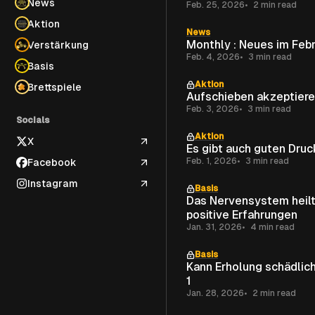
News
Feb. 25, 2026
2 min read
Aktion
News
Monthly : Neues im
Verstärkung
Feb. 4, 2026
3 min read
Basis
Aktion
Brettspiele
Aufschieben akzeptier
Feb. 3, 2026
3 min read
Socials
Aktion
X
Es gibt auch guten Druc
Feb. 1, 2026
3 min read
Facebook
Instagram
Basis
Das Nervensystem heilt
positive Erfahrungen
Jan. 31, 2026
4 min read
Basis
Kann Erholung schädlich
1
Jan. 28, 2026
2 min read