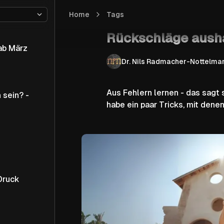
Home
Rückschläge aushalten
Tags
Basis
Rückschläge aush
Dr. Nils Radmacher-Nottelma
Aus Fehlern lernen - das sagt s
 sein? -
habe ein paar Tricks, mit denen
Druck