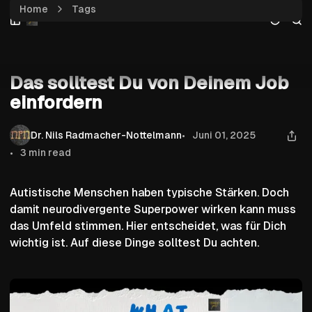
Home
Tags
Skip
Skip
Skip
Das solltest Du von Deinem Job einfordern
to
to
to
Navigation
Posts
Content
Basis
Das solltest Du von Deinem Job
einfordern
Dr. Nils Radmacher-Nottelmann
Juni 01, 2025
3 min read
Autistische Menschen haben typische Stärken. Doch
damit neurodivergente Superpower wirken kann muss
das Umfeld stimmen. Hier entscheidet, was für Dich
wichtig ist. Auf diese Dinge solltest Du achten.