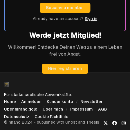
Become a member
Already have an account?
Sign in
Werde jetzt Mitglied!
Willkommen! Entdecke Deinen Weg zu einem Leben
frei von Angst.
Hier registrieren
Für starke seelische Abwehrkräfte.
Home
Anmelden
Kundenkonto
Newsletter
Über nirano.gold
Über mich
Impressum
AGB
Datenschutz
Cookie Richtlinie
© nirano 2024 - published with Ghost and Thesis
X
Faceboo
Ins