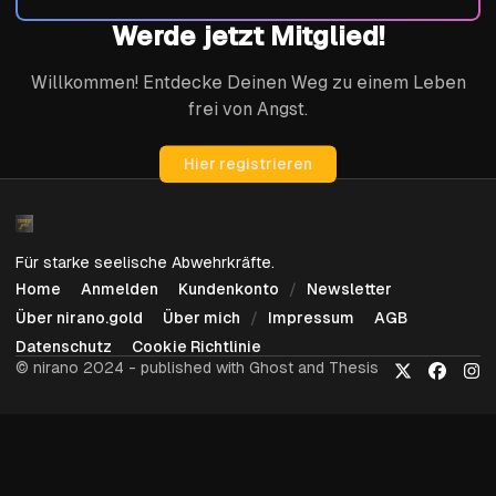
Werde jetzt Mitglied!
Willkommen! Entdecke Deinen Weg zu einem Leben
frei von Angst.
Hier registrieren
Für starke seelische Abwehrkräfte.
Home
Anmelden
Kundenkonto
Newsletter
Über nirano.gold
Über mich
Impressum
AGB
Datenschutz
Cookie Richtlinie
© nirano 2024 - published with Ghost and Thesis
X
Faceboo
Ins