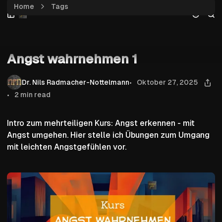
Home
Tags
Skip
Skip
Skip
Angst wahrnehmen 1
to
to
to
Navigation
Posts
Content
Aktion
Angst wahrnehmen 1
Dr. Nils Radmacher-Nottelmann
Oktober 27, 2025
2 min read
Intro zum mehrteiligen Kurs: Angst erkennen - mit
Angst umgehen. Hier stelle ich Übungen zum Umgang
mit leichten Angstgefühlen vor.